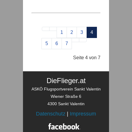
1
2
3
4
5
6
7
Seite 4 von 7
DieFlieger.at
ASKÖ Flugsportverein Sankt Valentin
Wiener Straße 6
4300 Sankt Valentin
Datenschutz
|
Impressum